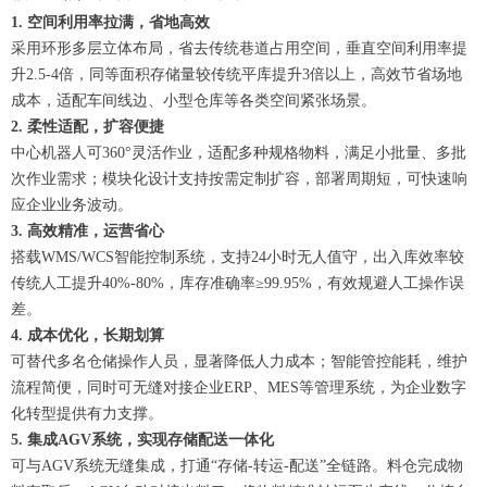
1. 空间利用率拉满，省地高效
采用环形多层立体布局，省去传统巷道占用空间，垂直空间利用率提
升2.5-4倍，同等面积存储量较传统平库提升3倍以上，高效节省场地
成本，适配车间线边、小型仓库等各类空间紧张场景。
2. 柔性适配，扩容便捷
中心机器人可360°灵活作业，适配多种规格物料，满足小批量、多批
次作业需求；模块化设计支持按需定制扩容，部署周期短，可快速响
应企业业务波动。
3. 高效精准，运营省心
搭载WMS/WCS智能控制系统，支持24小时无人值守，出入库效率较
传统人工提升40%-80%，库存准确率≥99.95%，有效规避人工操作误
差。
4. 成本优化，长期划算
可替代多名仓储操作人员，显著降低人力成本；智能管控能耗，维护
流程简便，同时可无缝对接企业ERP、MES等管理系统，为企业数字
化转型提供有力支撑。
5. 集成AGV系统，实现存储配送一体化
可与AGV系统无缝集成，打通“存储-转运-配送”全链路。料仓完成物